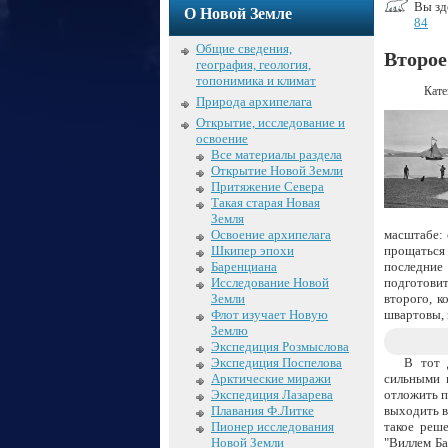
Вы зд
О Новой Земле
84
Общие сведения,
Второе
география, геология,
топонимика и климат
Кате
Природа архипелага
Открытие, исследование и
освоение
Все материалы раздела
Открытие Новой Земли
Притяжение Севера
Такая старая Новая
Земля
Освоение архипелага
масштабе: 
Шкипер эпохи
прощаться 
Баренциана
последние 
Исследование Новой
подготови
Земли
второго, к
Флот изучает Новую
швартовы, 
Землю
Экспедиция Розмыслова
Экспедиция Поспелова
В тот 
Арктические миражи
сильными п
Экспедиция Лазарева
отложить п
Плавания Ф.Литке
выходить в
Пионер исследования
такое реш
Новой Земли
"Виллем Ба