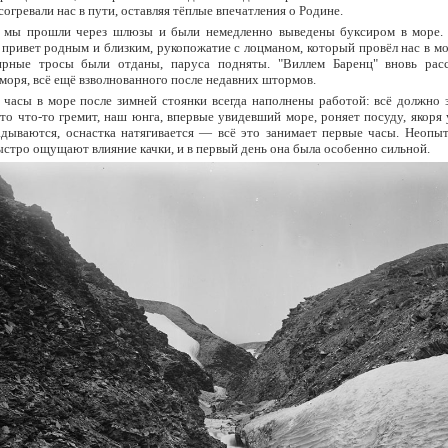
согревали нас в пути, оставляя тёплые впечатления о Родине.
 мы прошли через шлюзы и были немедленно выведены буксиром в море.
привет родным и близким, рукопожатие с лоцманом, который провёл нас в мо
ирные тросы были отданы, паруса подняты. "Виллем Баренц" вновь рас
моря, всё ещё взволнованного после недавних штормов.
 часы в море после зимней стоянки всегда наполнены работой: всё должно з
-то что-то гремит, наш юнга, впервые увидевший море, роняет посуду, якоря
адываются, оснастка натягивается — всё это занимает первые часы. Неопы
стро ощущают влияние качки, и в первый день она была особенно сильной.