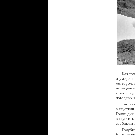
Как тол
и умеренн
метеоролог
наблюдени
температур
погодных я
Так ка
выпустили 
Голландии.
выпустить
сообщения,
Голубка
Ни от этог