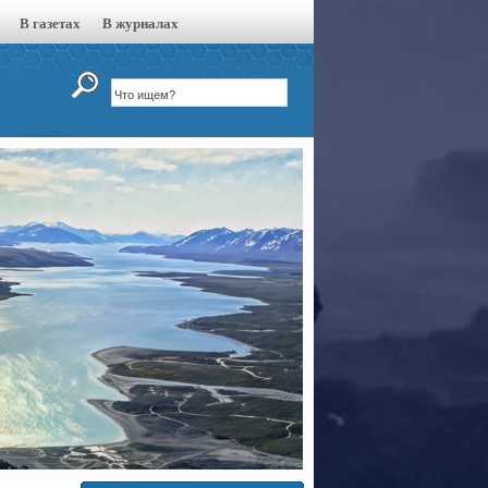
В газетах
В журналах