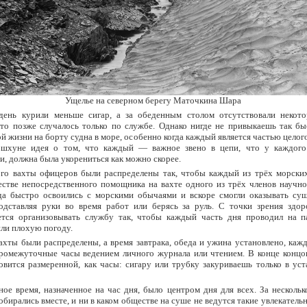
Ущелье на северном берегу Маточкина Шара
день курили меньше сигар, а за обеденным столом отсутствовали некот
то позже случалось только по службе. Однако нигде не привыкаешь так быс
й жизни на борту судна в море, особенно когда каждый является частью целог
 шхуне идея о том, что каждый — важное звено в цепи, что у каждого
и, должна была укорениться как можно скорее.
ого вахты офицеров были распределены так, чтобы каждый из трёх морски
естве непосредственного помощника на вахте одного из трёх членов научно
да быстро освоились с морскими обычаями и вскоре смогли оказывать су
одставляя руки во время работ или берясь за руль. С точки зрения здор
ется организовывать службу так, чтобы каждый часть дня проводил на 
ли плохую погоду.
ахты были распределены, а время завтрака, обеда и ужина установлено, ка
ромежуточные часы ведением личного журнала или чтением. В конце концов
овится размеренной, как часы: сигару или трубку закуриваешь только в ус
ое время, назначенное на час дня, было центром дня для всех. За несколь
собирались вместе, и ни в каком обществе на суше не ведутся такие увлекатель