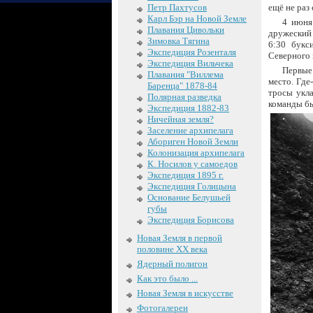
Петр Пахтусов
ещё не раз 
Карл Бэр на Новой Земле
4 июня
Плавания Цивольки
дружеский 
Зимовка Тягина
6:30 букс
Экспедиция Розенталя
Северного 
Экспедиция Вильчека
Первые
Плавания "Виллема
место. Где
Баренца" 1878-84
тросы укл
Полярная разведка
команды бы
Экспедиция 1882-83
Ничейная земля?
Заселение архипелага
Абориген Новой Земли
Колонизация архипелага
К. Носилов у самоедов
Экспедиция 1895 г.
Экспедиция Голицына
Основание Белушьей
губы
Экспедиция Борисова
Новая Земля в первой
половине XX века
Ядерный полигон
Как это было ...
Новая Земля в искусстве
Фотогалереи