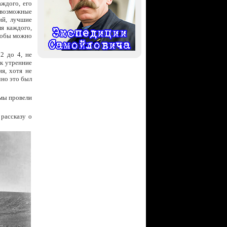
ждого, его
 возможные
ий, лучшие
я каждого,
чтобы можно
2 до 4, не
ак утренние
я, хотя не
чно это был
 мы провели
 рассказу о