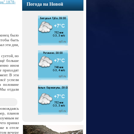
ца" 1878-
Погода на Новой
аконец было
 чтобы быть
ал эти дни,
 суетой, но
ещё больше
шенно ином
е приходят
ент. В эти
 всё успели
в половине
 Мы отдали
ровождаясь
ер, планов
разумным не
 что принял
ке в отеле
том вечере