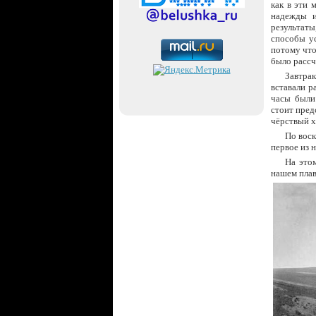
как в эти 
надежды и
результат
способы у
потому что
было рассч
Завтра
вставали р
часы были
стоит пред
чёрствый х
По воск
первое из н
На этом
нашем плав