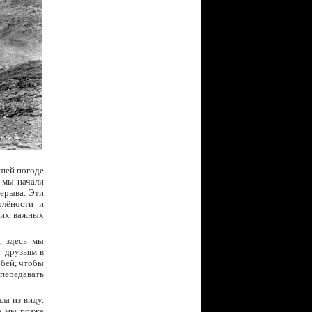
ошей погоде
 мы начали
рерыва. Эти
олёности и
гих важных
, здесь мы
 друзьям в
бей, чтобы
передавать
ла из виду.
да мы позже