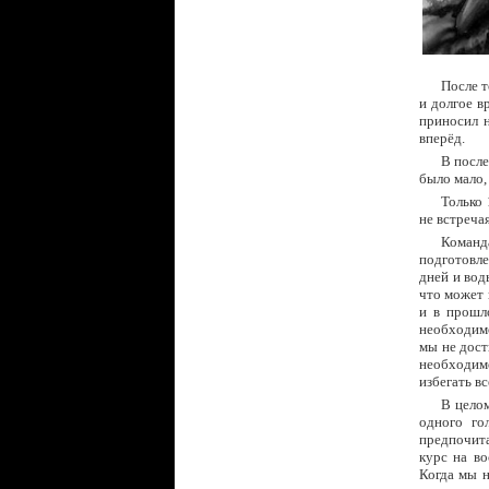
После т
и долгое в
приносил 
вперёд.
В после
было мало,
Только 
не встреча
Команд
подготовле
дней и вод
что может 
и в прошл
необходимо
мы не дост
необходим
избегать в
В целом
одного го
предпочита
курс на во
Когда мы н