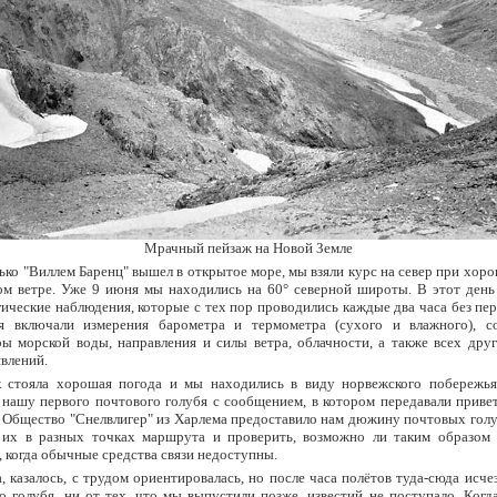
Мрачный пейзаж на Новой Земле
ько "Виллем Баренц" вышел в открытое море, мы взяли курс на север при хор
ом ветре. Уже 9 июня мы находились на 60° северной широты. В этот день
ические наблюдения, которые с тех пор проводились каждые два часа без пе
я включали измерения барометра и термометра (сухого и влажного), с
ы морской воды, направления и силы ветра, облачности, а также всех дру
влений.
к стояла хорошая погода и мы находились в виду норвежского побережья
нашу первого почтового голубя с сообщением, в котором передавали привет
 Общество "Снелвлигер" из Харлема предоставило нам дюжину почтовых голу
 их в разных точках маршрута и проверить, возможно ли таким образом 
 когда обычные средства связи недоступны.
, казалось, с трудом ориентировалась, но после часа полётов туда-сюда исчез
о голубя, ни от тех, что мы выпустили позже, известий не поступало. Ког