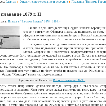
есь:
Главная
Открытие, исследование и освоение
Плавания "Виллема Барен
 плавание 1879 г. II
гория:
Плавания "Виллема Баренца" 1878 - 1884 гг.
1 июня, в день Пятидесятницы, судно "Виллем Баренц" н
готово к отплытию. Офицеры и команда поднялись на борт,
официально записанными гаванмейстером. Каждый использов
чтобы как можно лучше обустроиться в своём новом жилище.
Последние дни перед долгим плаванием всегда наполнены
кажется, что подготовка к полярной экспедиции приносит 
хлопот. Снаряжение и подготовка осуществляются в совер
судно должно быть оснащено до мелочей на полтора года. Друзья и знакомы
и выражают свою поддержку. Заказанные товары прибывают в последний мом
часы царит суматоха, всё кажется хаотичным, и в итоге трудно понять, как
ть. Но благодаря совместным усилиям мы были готовы отплыть 3 июня 
огда Главный комитет прибыл на борт, чтобы проводить нас до Эймёйдена.
и буксир "Хемскерк" вывел нас из дока в канал.
Продолжение. Начало —
Второе плавание 1879 г.
день стояла неприятная, дождливая погода: ветер дул с юго-запада, соп
орывами и ливнями. Хотя этот ветер давал возможность взять курс на сев
лавание не было. Однако днём ветер перешёл на северо-запад, и я счёл более 
 море в этот день, а отложить отплытие до следующего утра. Позже я был рад,
ение, так как это дало нам возможность провести ужин в уютной обстанов
ренц" с теми, кто провожал нас до Эймёйдена. Приятные воспоминания об э