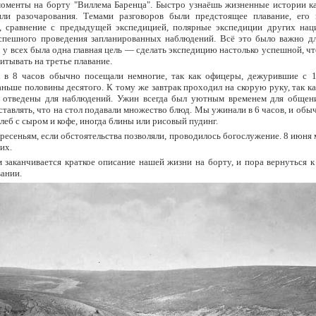
моменты на борту "Виллема Баренца". Быстро узнаёшь жизненные истории ка
ли разочарования. Темами разговоров были предстоящее плавание, его
ы, сравнение с предыдущей экспедицией, полярные экспедиции других нац
спешного проведения запланированных наблюдений. Всё это было важно дл
 у всех была одна главная цель — сделать экспедицию настолько успешной, 
итывать на третье плавание.
к в 8 часов обычно посещали немногие, так как офицеры, дежурившие с 1
аньше половины десятого. К тому же завтрак проходил на скорую руку, так к
 отведены для наблюдений. Ужин всегда был уютным временем для общени
ставлять, что на стол подавали множество блюд. Мы ужинали в 6 часов, и обы
леб с сыром и кофе, иногда блины или рисовый пудинг.
ресеньям, если обстоятельства позволяли, проводилось богослужение. 8 июня
их.
 заканчивается краткое описание нашей жизни на борту, и пора вернуться к
ании.