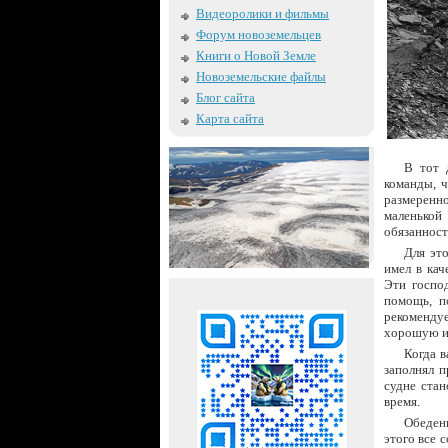
Видеоролики и фильмы
Форум новоземельцев
Книги о Новой Земле
Новоземельские файлы
Блог сайта
Карта сайта
В тот 
команды, ч
размеренно
маленькой
обязанност
Для эт
имел в кач
Эти госпо
помощь, п
рекоменду
хорошую и
Когда в
заполнял п
судне стан
время.
Обеденн
этого все 