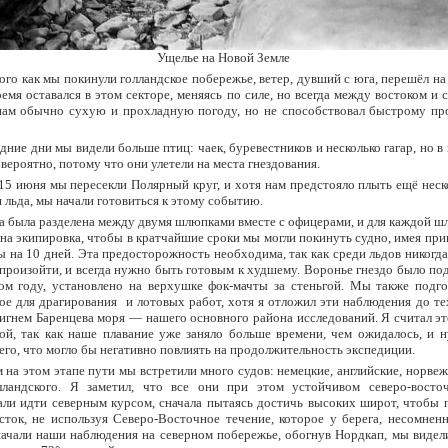
Ущелье на Новой Земле
ого как мы покинули голландское побережье, ветер, дувший с юга, перешёл н
ремя оставался в этом секторе, меняясь по силе, но всегда между востоком и 
нам обычно сухую и прохладную погоду, но не способствовал быстрому п
дние дни мы видели больше птиц: чаек, буревестников и несколько гагар, но в
 вероятно, потому что они улетели на места гнездования.
15 июня мы пересекли Полярный круг, и хотя нам предстояло плыть ещё неск
я льда, мы начали готовиться к этому событию.
а была разделена между двумя шлюпками вместе с офицерами, и для каждой ш
на экипировка, чтобы в кратчайшие сроки мы могли покинуть судно, имея при
ы на 10 дней. Эта предосторожность необходима, так как среди льдов никогда
произойти, и всегда нужно быть готовым к худшему. Воронье гнездо было под
ом году, установлено на верхушке фок-мачты за стеньгой. Мы также подго
е для драгирования и лотовых работ, хотя я отложил эти наблюдения до те
игнем Баренцева моря — нашего основного района исследований. Я считал э
ой, так как наше плавание уже заняло больше времени, чем ожидалось, и 
сего, что могло бы негативно повлиять на продолжительность экспедиции.
 на этом этапе пути мы встретили много судов: немецкие, английские, норвеж
лландского. Я заметил, что все они при этом устойчивом северо-восто
ли идти северным курсом, сначала пытаясь достичь высоких широт, чтобы п
сток, не используя Северо-Восточное течение, которое у берега, несомненн
ачали наши наблюдения на северном побережье, обогнув Нордкап, мы видели