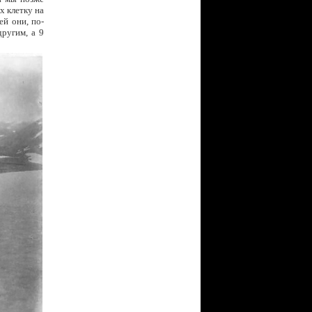
х клетку на
ей они, по-
другим, а 9