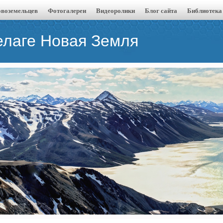
воземельцев
Фотогалереи
Видеоролики
Блог сайта
Библиотека
елаге Новая Земля