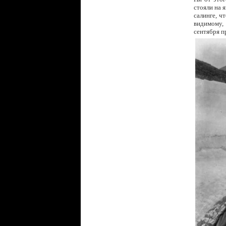
стояли на 
салинге, ч
видимому, 
сентября п