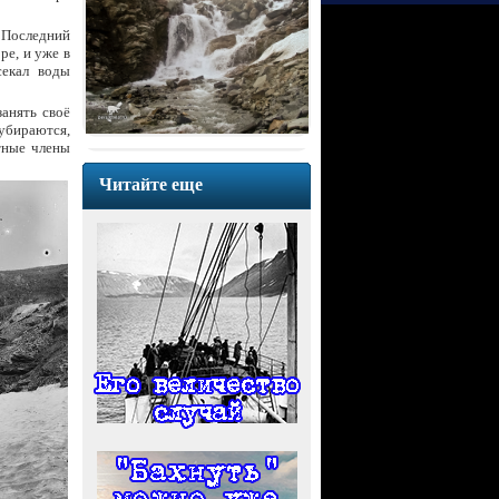
 Последний
ре, и уже в
секал воды
анять своё
 убираются,
тные члены
Читайте еще