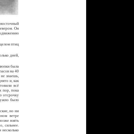
а восточный
севером. Он
родвижению
 целом птиц
олько дней,
люпки была
пасов на 40
 не знаешь,
нято и, как
товили всё
х пор, пока
то отсрочку
нужно было
ские, но ни
чном ветре
озже взять
о, сильнее.
 несколько