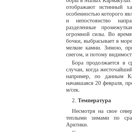
боры в Малых Кармакулах р
отображают истинный ха
особенностью которого явл
и непостоянство напра
разделенные промежутка
огромной силы. Во время
бочки, выбрасывает в море
мелкие камни. Зимою, пр
снегом, и потому видимост
Бора продолжается в с
случаи, когда жесточайши
например, по данным Ка
начавшаяся 20 февраля, пр
м/сек.
Температура
Несмотря на свое севе
теплыми зимами по сра
Арктики.