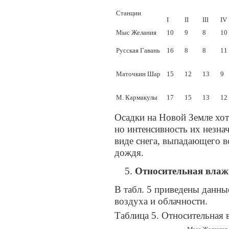
Станции
I
II
III
IV
Мыс Желания
10
9
8
10
Русская Гавань
16
8
8
11
Маточкин Шар
15
12
13
9
М. Кармакулы
17
15
13
12
Осадки на Новой Земле хот
но интенсивность их незна
виде снега, выпадающего в
дождя.
Относительная влаж
В табл. 5 приведены данны
воздуха и облачности.
Таблица 5. Относительная 