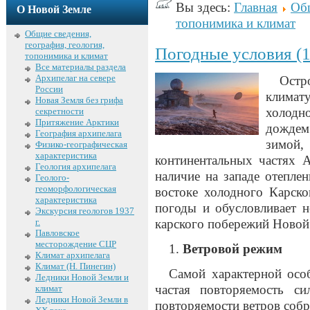
Вы здесь:
Главная
Общ
О Новой Земле
топонимика и климат
Общие сведения,
география, геология,
Погодные условия (1
топонимика и климат
Все материалы раздела
Архипелаг на севере
Остр
России
климату
Новая Земля без грифа
холодн
секретности
Притяжение Арктики
дождем
География архипелага
зимой,
Физико-географическая
характеристика
континентальных частях А
Геология архипелага
наличие на западе отепле
Геолого-
геоморфологическая
востоке холодного Карск
характеристика
погоды и обусловливает н
Экскурсия геологов 1937
г.
карского побережий Новой
Павловское
месторождение СЦР
Ветровой режим
Климат архипелага
Климат (Н. Пинегин)
Самой характерной осо
Ледники Новой Земли и
частая повторяемость с
климат
Ледники Новой Земли в
повторяемости ветров собра