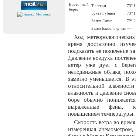
Восточный
Тюленья
73° 1
берег
Бухта Губина
73° 1
Залив Литке
72° 2
Залив Благополучия
—
Ход метеорологически
время достаточно изуче
подсказать ее появление за
Давление воздуха постепен
ветер уже дует с берег
неподвижные облака, похо
заметно уменьшается. В э
относительной влажности
влажность и давление снов
боре обычно понижается
выраженные фены, ко
повышением температуры.
Скорость ветра во время
измеренная анемометром, 