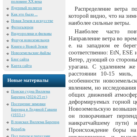
половине XX века
Ядерный полигон
Распределение ветра п
Как это было ...
которой видно, что на зимн
Новая Земля в искусстве
наиболее сильные ветры.
Фотогалереи
Наиболее часто пов
Видеоролики и фильмы
Направление ветра во врем
Форум новоземельцев
е. на западном ее бере
Книги о Новой Земле
соответственно: EtN, ESE
Новоземельские файлы
Ветер, дующий со стороны
Блог сайта
Карта сайта
урагана. С удалением же 
расстоянии 10-15 миль,
особенности новоземельс
Новые материалы
явлением, но исследования
Поиски судна Виллема
общих движений атмосфер
Баренца (2024-25 гг.)
деформируемых горной ц
Посещение зимовки
Новоземельскую возвышенн
Баренца в Ледяной Гавани
(1933 г.)
он поворачивает перпен
В поисках Виллема Баренца
наикратчайшему пути) и
Корабль
Происхождение боры на
Под паром и парусами
циклоническое и вызыв