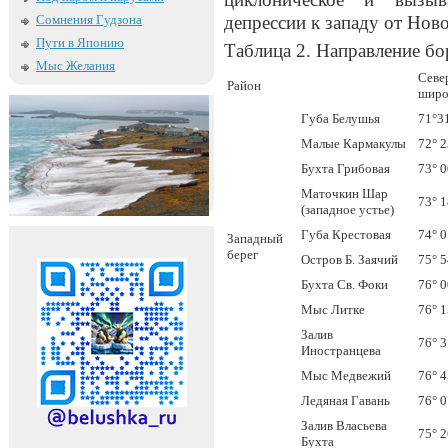
Сомнения Гудзона
депрессии к западу от Нов
Пути в Японию
Таблица 2. Направление бо
Мыс Желания
Севе
Район
широ
Губа Белушья
71°3
Малые Кармакулы
72° 2
Бухта Грибовая
73° 0
Маточкин Шар
73° 1
(западное устье)
Губа Крестовая
74° 0
Западный
берег
Остров Б. Заячий
75° 5
Бухта Св. Фоки
76° 0
Мыс Литке
76° 1
Залив
76° 3
Иностранцева
Мыс Медвежий
76° 4
Ледяная Гавань
76° 0
Залив Власьева
75° 2
Бухта