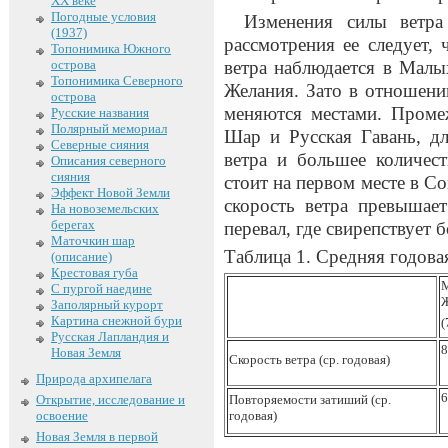
XX веке
Погодные условия
Изменения силы ветра
(1937)
рассмотрения ее следует,
Топонимика Южного
острова
ветра наблюдается в Малы
Топонимика Северного
Желания. Зато в отношени
острова
меняются местами. Пром
Русские названия
Полярный мемориал
Шар и Русская Гавань, д
Северные сияния
ветра и большее количес
Описания северного
сияния
стоит на первом месте в С
Эффект Новой Земли
скорость ветра превышае
На новоземельских
берегах
перевал, где свирепствует б
Маточкин шар
Таблица 1. Средняя годовая
(описание)
Крестовая губа
С пургой наедине
Ж
Заполярный курорт
Картина снежной бури
(
Русская Лапландия и
8
Новая Земля
Скорость ветра (ср. годовая)
Природа архипелага
6
Открытие, исследование и
Повторяемости затиший (ср.
освоение
годовая)
Новая Земля в первой