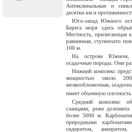
Антиклинальные и синк
десятки км и протяженность
Юго-запад Южного ост
Берега моря здесь обры
Местность, прилегающая к
равнинная, ступенчато по
100 м.
На острове Южном, 
осадочные породы. Они раз
Нижний комплекс предст
мощностью около 200
мелкообломочная, осадочна
имеет объемную плотность 
Средний комплекс об
сланцами, реже доломита
более 5000 м. Карбонат
природными карбонатами
сидеритом, анкеритом