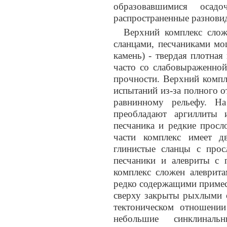
образовавшимися осад
распространенные разновид
Верхний комплекс слож
сланцами, песчаниками мо
камень) - твердая плотная
часто со слабовыраженной
прочности. Верхний компл
испытаний из-за полного о
равнинному рельефу. На
преобладают аргиллиты 
песчаника и редкие просл
части комплекс имеет д
глинистые сланцы с прос
песчаники и алевриты с 
комплекс сложен алеврита
редко содержащими примес
сверху закрыты рыхлыми 
тектоническом отношении
небольшие синклинал