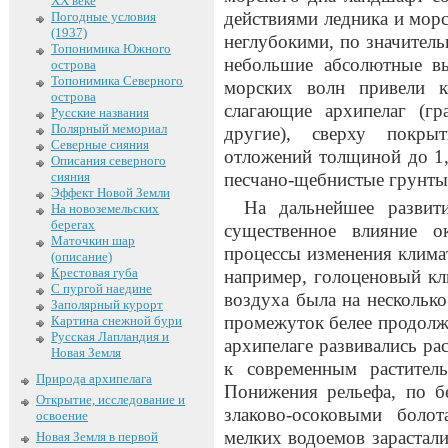
XX веке
действиями ледника и мор
Погодные условия
(1937)
неглубокими, по значител
Топонимика Южного
небольшие абсолютные в
острова
Топонимика Северного
морских волн привели к
острова
слагающие архипелаг (гр
Русские названия
Полярный мемориал
другие), сверху покры
Северные сияния
отложений толщиной до 1,
Описания северного
сияния
песчано-щебнистые грунты 
Эффект Новой Земли
На дальнейшее развит
На новоземельских
берегах
существенное влияние о
Маточкин шар
процессы изменения клима
(описание)
Крестовая губа
например, голоценовый кл
С пургой наедине
воздуха была на нескольк
Заполярный курорт
промежуток белее продолжи
Картина снежной бури
Русская Лапландия и
архипелаге развивались ра
Новая Земля
к современным растител
Природа архипелага
Понижения рельефа, по б
Открытие, исследование и
злаково-осоковыми бол
освоение
мелких водоемов зарастал
Новая Земля в первой