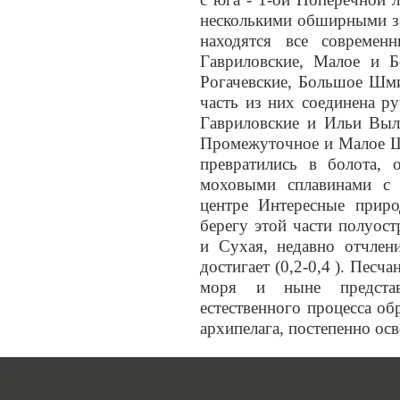
несколькими обширными з
находятся все совреме
Гавриловские, Малое и 
Рогачевские, Большое Шми
часть из них соединена р
Гавриловские и Ильи Вылк
Промежуточное и Малое Ш
превратились в болота, 
моховыми сплавинами с
центре Интересные прир
берегу этой части полуос
и Сухая, недавно отчлен
достигает (0,2-0,4 ). Пес
моря и ныне предста
естественного процесса о
архипелага, постепенно ос