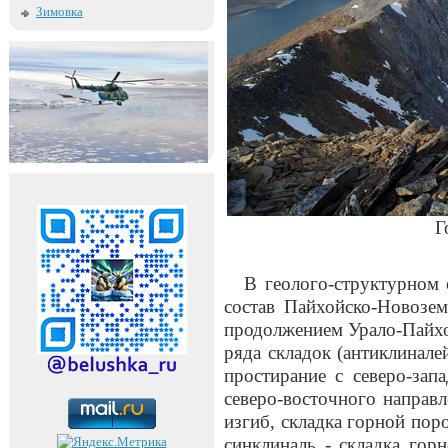
Зимовка
Г
В геолого-структурном 
состав Пайхойско-Новозем
продолжением Урало-Пайхо
ряда складок (антиклинал
простирание с северо-зап
северо-восточного направл
изгиб, складка горной пор
синклиналь - складка гор