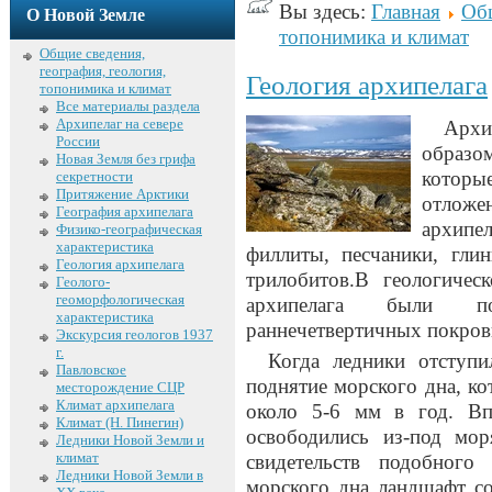
Вы здесь:
Главная
Общ
О Новой Земле
топонимика и климат
Общие сведения,
география, геология,
Геология архипелага
топонимика и климат
Все материалы раздела
Архипелаг на севере
Архи
России
образо
Новая Земля без грифа
котор
секретности
Притяжение Арктики
отложе
География архипелага
архипе
Физико-географическая
характеристика
филлиты, песчаники, гли
Геология архипелага
трилобитов.В геологиче
Геолого-
геоморфологическая
архипелага были п
характеристика
раннечетвертичных покров
Экскурсия геологов 1937
г.
Когда ледники отступил
Павловское
поднятие морского дна, ко
месторождение СЦР
Климат архипелага
около 5-6 мм в год. Вп
Климат (Н. Пинегин)
освободились из-под мо
Ледники Новой Земли и
климат
свидетельств подобного
Ледники Новой Земли в
морского дна ландшафт со