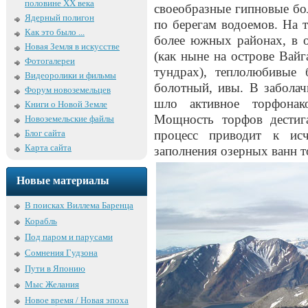
половине XX века
своеобразные гипновые бо
Ядерный полигон
по берегам водоемов. На 
Как это было ...
более южных районах, в 
Новая Земля в искусстве
(как ныне на острове Вай
Фотогалереи
тундрах), теплолюбивые 
Видеоролики и фильмы
болотный, ивы. В забола
Форум новоземельцев
шло активное торфонак
Книги о Новой Земле
Мощность торфов дестиг
Новоземельские файлы
Блог сайта
процесс приводит к исч
Карта сайта
заполнения озерных ванн 
Новые материалы
В поисках Виллема Баренца
Корабль
Под паром и парусами
Сомнения Гудзона
Пути в Японию
Мыс Желания
Новое время / Новая эпоха