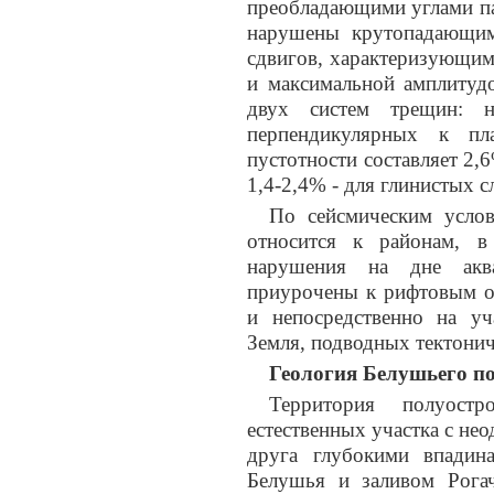
преобладающими углами па
нарушены крутопадающим
сдвигов, характеризующим
и максимальной амплитуд
двух систем трещин: н
перпендикулярных к пл
пустотности составляет 2,6
1,4-2,4% - для глинистых с
По сейсмическим услов
относится к районам, в
нарушения на дне акв
приурочены к рифтовым о
и непосредственно на у
Земля, подводных тектони
Геология Белушьего п
Территория полуост
естественных участка с не
друга глубокими впади
Белушья и заливом Рогач