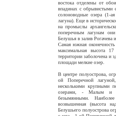
востока отделены от обо
впадинах с обрывистыми 
солоноводные озера (1-ая
лагуна). Еще в историчес
на промыслы архангельск
поперечным лагунам они
Белушья в залив Рогачева и
Самая южная оконечность 
максимальная высота 17
территории заболочена и 
площади мелкие озер.
В центре полуострова, ог
ой Поперечной лагуной
несколькими крупными п
озерами, - Малым и Б
безымянными. Наиболе
возвышенная (высота на
Белушьего полуострова огр
с юга - 1-ой Поперечной 