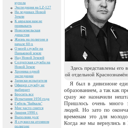
купола
Экспедиция на LZ-127
На ледниках Новой
Земли
К авралам нам не
привыкать
Новоземельская
династия
Жизнь на полигоне в
начале 60-х
О моей службе на
Паньковой земле
Над Новой Землей
Солдатская служба на
Новой Земле
Здесь представлены его 
Хроника одной
ой отдельной Краснознамё
экспедиции
Записки испытателя
Я был в дивизионе еди
Офицер службу не
образованием, а так как пр
выбирает
Бросить все
сразу же назначили нешт
Испытания 1956 года
Пришлось очень много з
Гибель "Байкала"
Мне часто снится
людей. Но зато по оконча
Авария 1990 г.
временам это для молодо
Выполняя долг
Я служил на атомном
Когда же мы вернулись в 
полигоне