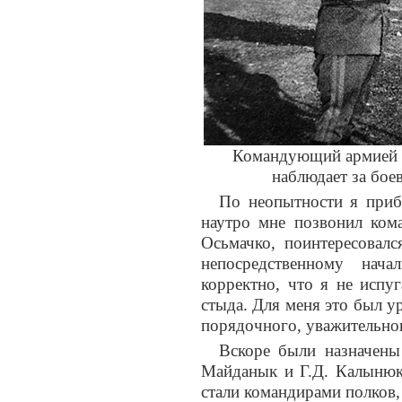
Командующий армией г
наблюдает за бое
По неопытности я прибы
наутро мне позвонил ком
Осьмачко, поинтересовалс
непосредственному нач
корректно, что я не испуг
стыда. Для меня это был ур
порядочного, уважительно
Вскоре были назначен
Майданык и Г.Д. Калынюк,
стали командирами полков