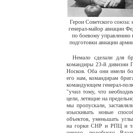
Герои Советского союза:
генерал-майор авиации Фе
по боевому управлению п
подготовки авиации арми
Немало сделали для б
командиры 23-й дивизии П
Носков. Оба они имели бо
его нам, командирам бриг
командующем генерал-полк
"учил тому, что необходи
цели, летящие на предельн
мы пропускали, заставлял
изыскивать новые спос
объектов, уменьшать углы
на горки СНР и РПЦ и так
никого, подобного Влад