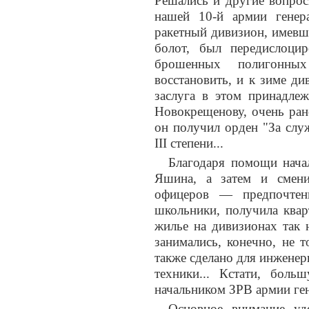
Решались и другие вопро
нашей 10-й армии генера
ракетный дивизион, имевш
болот, был передислоц
брошенных полигонны
восстановить, и к зиме д
заслуга в этом принадле
Новокрещенову, очень ран
он получил орден "За сл
III степени...
Благодаря помощи начал
Яшина, а затем и смени
офицеров — предпочтен
школьники, получила квар
жилье на дивизионах так
занимались, конечно, не 
также сделано для инжене
техники... Кстати, бол
начальником ЗРВ армии ген
Основное внимание уде