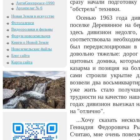
сразу начали подготовк
АнтиGreenpeace-1990
Архипелаг № 6
"обстрела" техники.
Новая Земля в искусстве
Осенью 1963 года див
Фотогалереи
поселке Деревянное на бе
Видеоролики и фильмы
здесь дивизион недолго
Форум новоземельцев
соответствовала необход
Книги о Новой Земле
был передислоцирован в
Новоземельские файлы
довольно тяжелые: дорог
Блог сайта
щитовых домика, которые
Карта сайта
казарма и позиция на бо
сами строили укрытие д
возвели два восьмикварти
уже жить стало получше
трудности на качество наш
годах дивизион выезжал н
на "отлично".
...Хочу сказать неск
Геннадия Федоровича Ры
Считаю, мне очень повезл