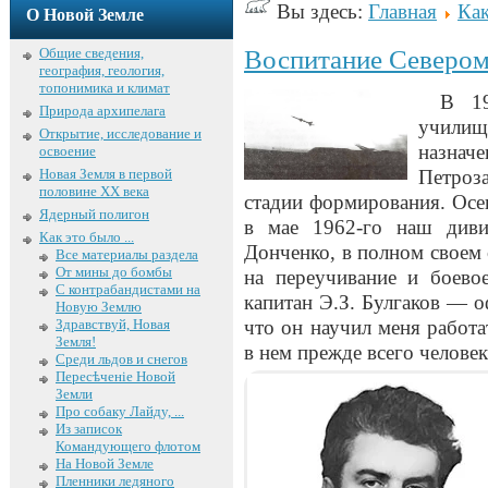
Вы здесь:
Главная
Как
О Новой Земле
Общие сведения,
Воспитание Северо
география, геология,
топонимика и климат
В 19
Природа архипелага
училищ
Открытие, исследование и
назнач
освоение
Новая Земля в первой
Петроз
половине XX века
стадии формирования. Осе
Ядерный полигон
в мае 1962-го наш диви
Как это было ...
Донченко, в полном своем
Все материалы раздела
От мины до бомбы
на переучивание и боево
С контрабандистами на
капитан Э.З. Булгаков — о
Новую Землю
Здравствуй, Новая
что он научил меня работа
Земля!
в нем прежде всего человек
Среди льдов и снегов
Пересѣченіе Новой
Земли
Про собаку Лайду, ...
Из записок
Командующего флотом
На Новой Земле
Пленники ледяного