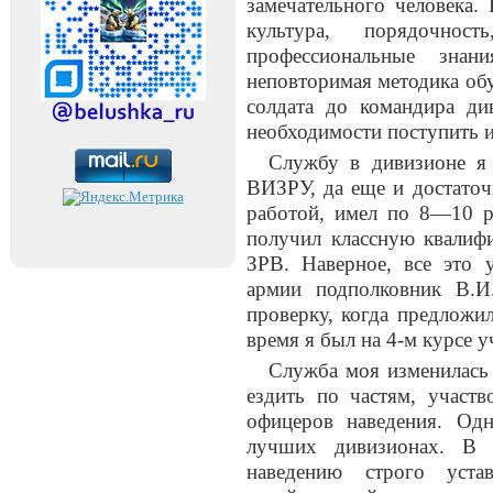
замечательного человека. 
культура, порядочно
профессиональные знан
неповторимая методика обу
солдата до командира ди
необходимости поступить им
Службу в дивизионе я
ВИЗРУ, да еще и достаточ
работой, имел по 8—10 р
получил классную квалиф
ЗРВ. Наверное, все это 
армии подполковник В.И
проверку, когда предложил
время я был на 4-м курсе у
Служба моя изменилась
ездить по частям, участв
офицеров наведения. Од
лучших дивизионах. В ч
наведению строго уста