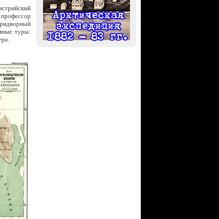
встрийский
, профессор
придворный
мные туры:
ера.