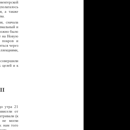
венгерской
дполагалось
я, а также
ва.
я, сначала
имальный и
 можно было
ее на Новую
й покров и
иться через
оллекциями,
 совершили
 целей и к
II
до утра 21
ависели от
атривали (к
ы не могли
к нам того
емли.