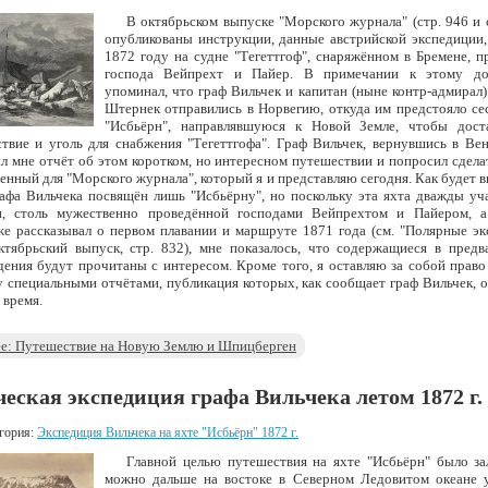
В октябрьском выпуске "Морского журнала" (стр. 946 и 
опубликованы инструкции, данные австрийской экспедиции,
1872 году на судне "Тегеттгоф", снаряжённом в Бремене, 
господа Вейпрехт и Пайер. В примечании к этому до
упоминал, что граф Вильчек и капитан (ныне контр-адмирал
Штернек отправились в Норвегию, откуда им предстояло се
"Исбьёрн", направлявшуюся к Новой Земле, чтобы дост
твие и уголь для снабжения "Тегеттгофа". Граф Вильчек, вернувшись в Вен
л мне отчёт об этом коротком, но интересном путешествии и попросил сдела
енный для "Морского журнала", который я и представляю сегодня. Как будет в
афа Вильчека посвящён лишь "Исбьёрну", но поскольку эта яхта дважды уча
и, столь мужественно проведённой господами Вейпрехтом и Пайером, 
е рассказывал о первом плавании и маршруте 1871 года (см. "Полярные эк
ктябрьский выпуск, стр. 832), мне показалось, что содержащиеся в предв
дения будут прочитаны с интересом. Кроме того, я оставляю за собой прав
у специальными отчётами, публикация которых, как сообщает граф Вильчек, 
 время.
е: Путешествие на Новую Землю и Шпицберген
еская экспедиция графа Вильчека летом 1872 г.
гория:
Экспедиция Вильчека на яхте "Исбьёрн" 1872 г.
Главной целью путешествия на яхте "Исбьёрн" было за
можно дальше на востоке в Северном Ледовитом океане 