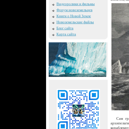
Видеоролики и фильмы
Форум новоземельцев
Книги о Новой Земле
Новоземельские файлы
Блог сайта
Карта сайта
Сам гр
архипелаг
кораблекру