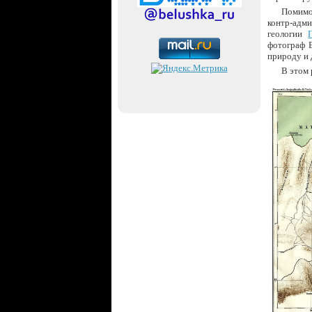
Помимо
контр-адм
геологии
фотограф 
природу и 
В этом 