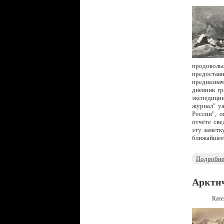
продовольс
предостави
предназнач
дневник гр
экспедици
журнал" уж
России", о
отчёте све
эту заметк
ближайшее
Подробне
Арктич
Кате