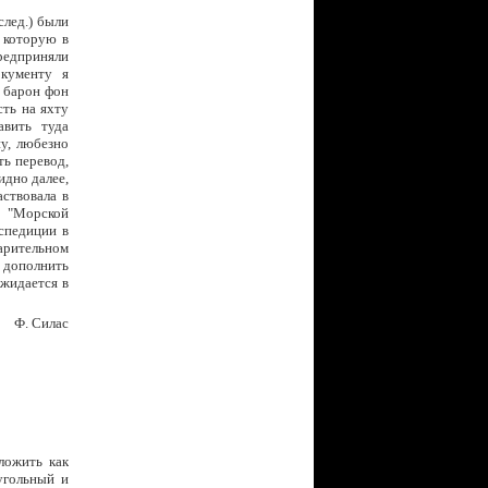
след.) были
 которую в
предприняли
кументу я
) барон фон
сть на яхту
авить туда
у, любезно
ть перевод,
идно далее,
ствовала в
а "Морской
спедиции в
арительном
о дополнить
ожидается в
Ф. Силас
ложить как
угольный и