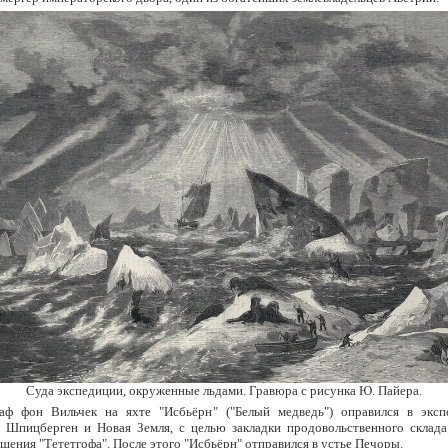
Суда экспедиции, окруженные льдами. Гравюра с рисунка Ю. Пайера.
аф фон Вильчек на яхте "Исбьёрн" ("Белый медведь") оправился в экс
и Шпицберген и Новая Земля, с целью закладки продовольственного склада
шения "Тететгофа". После этого "Исбьёрн" отправился в устье Печоры.