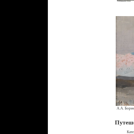
А.А. Бори
Путеш
Кате