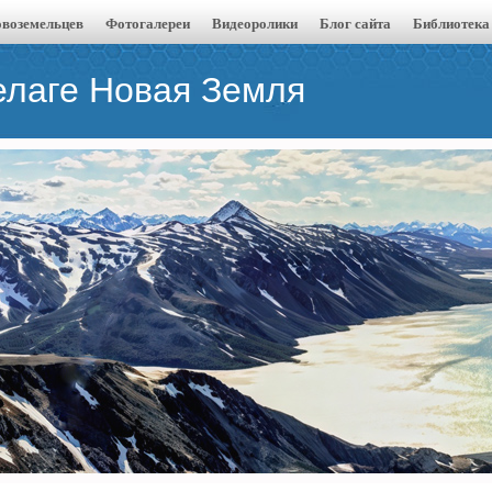
воземельцев
Фотогалереи
Видеоролики
Блог сайта
Библиотека
елаге Новая Земля