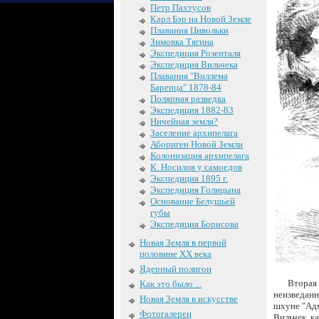
Петр Пахтусов
Карл Бэр на Новой Земле
Плавания Цивольки
Зимовка Тягина
Экспедиция Розенталя
Экспедиция Вильчека
Плавания "Виллема
Баренца" 1878-84
Полярная разведка
Экспедиция 1882-83
Ничейная земля?
Заселение архипелага
Абориген Новой Земли
Колонизация архипелага
К. Носилов у самоедов
Экспедиция 1895 г.
Экспедиция Голицына
Основание Белушьей
губы
Экспедиция Борисова
Новая Земля в первой
половине XX века
Ядерный полигон
Вторая
Как это было ...
неизведанн
Новая Земля в искусстве
шхуне "Адм
Фотогалереи
Вильчек, к