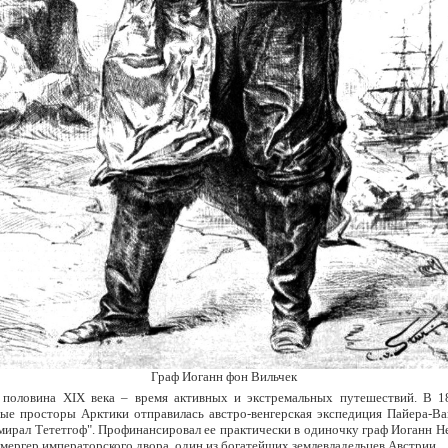
Граф Иоганн фон Вильчек
 половина XIX века – время активных и экстремальных путешествий. В 1
ые просторы Арктики отправилась австро-венгерская экспедиция Пайера-Ва
ирал Тететгоф". Профинансировал ее практически в одиночку граф Иоганн Н
амергер императорского двора, один из богатейших землевладельцев Австрии.