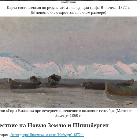
Карта составленная по результатам экспедиции графа Вильчека. 1872 г.
(В новом окне откроется в полном размере)
сов «Горы Вильчека при вечернем освещении в половине сентября (Маточкин 
Земля)» 1869 г.
ествие на Новую Землю и Шпицберген
гория:
Экспедиция Вильчека на яхте "Исбьёрн" 1872 г.