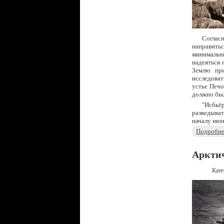
Соглас
направитьс
минимальны
надеяться 
Землю при
исследоват
устье Печо
должно был
"Исбьё
разведыва
началу июн
Подробнее
Арктич
Кате