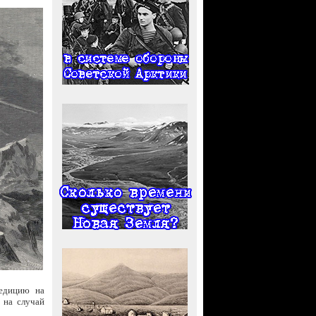
педицию на
 на случай