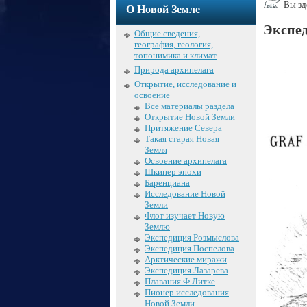
Вы зд
О Новой Земле
Экспед
Общие сведения,
география, геология,
топонимика и климат
Природа архипелага
Открытие, исследование и
освоение
Все материалы раздела
Открытие Новой Земли
Притяжение Севера
Такая старая Новая
Земля
Освоение архипелага
Шкипер эпохи
Баренциана
Исследование Новой
Земли
Флот изучает Новую
Землю
Экспедиция Розмыслова
Экспедиция Поспелова
Арктические миражи
Экспедиция Лазарева
Плавания Ф.Литке
Пионер исследования
Новой Земли