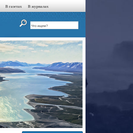
В газетах
В журналах