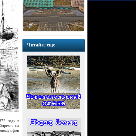
Читайте еще
872 году в
йпрехта на
епомук фон