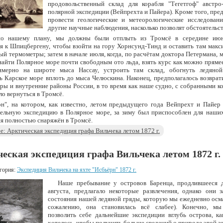
продовольственный склад для корабля "Тегетгоф" австро-
полярной экспедиции (Вейпрехта и Пайера). Кроме того, пре
провести геологические и метеорологические исследовани
другие научные наблюдения, насколько позволят обстоятельст
но нашему плану, мы должны были отплыть из Тромсё в середине июн
я к Шпицбергену, чтобы взойти на гору Хорнсунд-Тинд и оставить там макс
й термометры; затем в начале июля, когда, по расчётам доктора Петермана,
найти Полярное море почти свободным ото льда, взять курс как можно прям
мерно на широте мыса Нассау, устроить там склад, обогнуть ледяно
ь Карское море вплоть до мыса Челюскина. Наконец, предполагалось возврат
ры и внутренние районы России, в то время как наше судно, с собранными к
о вернуться в Тромсё.
рн", на котором, как известно, летом предыдущего года Вейпрехт и Пайер
тельную экспедицию в Полярное море, за зиму был приспособлен для наших
я полностью снаряжён в Тромсё.
: Арктическая экспедиция графа Вильчека летом 1872 г.
еская экспедиция графа Вильчека летом 1872 г. 
гория:
Экспедиция Вильчека на яхте "Исбьёрн" 1872 г.
Наше пребывание у островов Баренца, продлившееся 
августа, предлагало некоторые развлечения, однако они з
состояния нашей ледяной гряды, которую мы ежедневно осм
сожалению, она становилась всё слабее). Конечно, м
позволить себе дальнейшие экспедиции вглубь острова, ка
хотелось, чтобы получить больше сведений о природе этой з