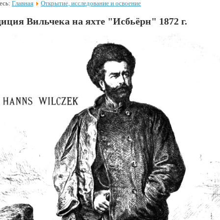
есь:
Главная
Открытие, исследование и освоение
иция Вильчека на яхте "Исбьёрн" 1872 г.