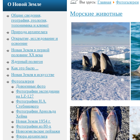
Вы здесь:
Главная
Фотогалереи
О Новой Земле
Морские животные
Общие сведения,
география, геология,
топонимика и климат
Природа архипелага
Открытие, исследование и
освоение
Новая Земля в первой
половине XX века
Ядерный полигон
Как это было ...
Новая Земля в искусстве
Фотогалереи
Довоенные фото
Фотографии экспедиции
на LZ-127
Фотографии Н.А.
Стебницкого
Фотографии Арнольда
Хейма
Новая Земля 1954 г.
Фотографии из 80-х
Новоземельские пейзажи
Флора архипелага