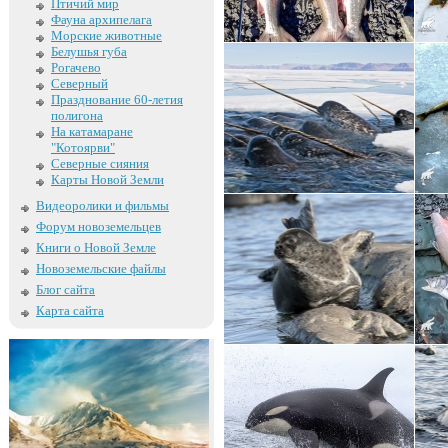
Птичий мир
Фауна архипелага
Морские животные
Белушья губа
Рогачево
Северный
Празднование 60-летия
полигона
На катамаране
"Котоярви"
Северные сияния
Карты Новой Земли
Видеоролики и фильмы
Форум новоземельцев
Книги о Новой Земле
Новоземельские файлы
Блог сайта
Карта сайта