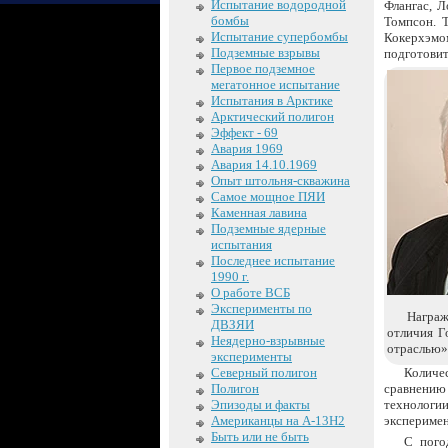
Испытание водородной
Флангас, 
бомбы
Томпсон. Т
Испытание супербомбы
Кокерхэмо
Подземные взрывы
подготови
Первое подземное
мегатонное испытание
Испытания в Арктике
Арктический полигон
Эффект - 69
Авария 1969
Авария 14.10.1969
Опыт штольня-скважина
Самое мощное ПЯИ
Каменная лавина
Подземные ядерные
испытания
Последнее испытание
1990 г.
О работе ВСБ
Эксперименты по
Награж
ДВЗЯИ
отличия Г
Неядерно-взрывные
отраслью» 
эксперименты
Северный полигон
Количе
Полигон
сравнению 
Эпизоды и факты
технологи
Американцы на А-13Н2
эксперимен
Быть или не быть
С пого