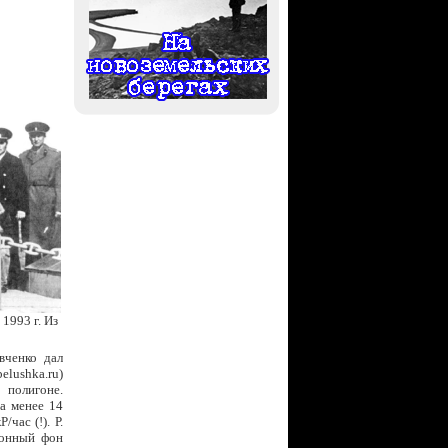
1993 г. Из
вченко дал
elushka.ru)
 полигоне.
а менее 14
час (!). Р.
ионный фон