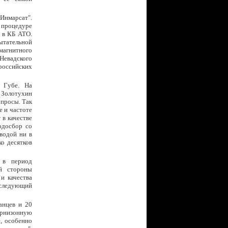
Инмарсат".
 процедуре
 в КБ АТО.
пытательной
 магнитного
 Невадского
российских
 Губе. На
. Золотухин
опросы. Так
е и частоте
 в качестве
одосбор со
водой ни в
ко десятков
 в период
ей стороны
и качества
 следующий
анцев и 20
рнизонную
, особенно