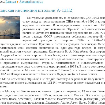
есь:
Главная
Ядерный полигон
анская инспекция штольни А-13Н2
Контрольная деятельность за соблюдением ДОПИЯО зако
сразу вслед за присоединением США в октябре 1992 г. к м
ядерные испытания. В предварительных планах на 199
указывал еще одно испытание "Прилив" на Новоземельск
полигоне. Затем это испытание было перенесено на 1993 г., 
после распада СССР продолжала соблюдать мораторий. 
адекватной реакции со стороны США в 1990—19
щиеся ядерные испытания Франции и Китая вынуждали Российскую Феде
планировать свои ядерные испытания на один-два года вперед. В авгус
нский полигон указом президента Казахстана Н. А. Назарбаева был закрыт
ой ядерный полигон на островах Новая Земля, на котором американские спец
побывать с ознакомительным визитом. Эти два обстоятельства — планируемо
и стремление американской стороны познакомиться с Новоземельским
 проведение еще двух контрольных мероприятий в 1993 г. В марте состоялос
ионной группы в Москве по испытанию "Прилив", а в июне ознакомител
США на Центральный полигон Российской Федерации (о-ва Новая Земля).
в КГ по испытанию "Прилив" я не входил, поэтому о ее работе не могу ничего 
омительном визите американцев на ЦП РФ участвовал и могу поделиться о 
ниями.
я в Москву из Вашингтона прилетела группа экспертов из 13 человек. Чет
пы представитель посольства США присоединился в Москве. В составе гр
ерхэм (глава делегации), Юджин Макензи (заместитель главы делегации), Дэ
олд (представитель посольства), Джеффери Адайр, Аллен Безек, Майкл Чилд