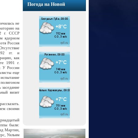
Погода на Новой
нчилась не
ораторию на
2 г. СССР
ом ядерном
хотя Россия
Отсутствие
92 гг. и
рацию, как
те 1991 г.
. У России
иалисты еще
е испытание
 полигоном
ь заседание
ьный визит
рассказать.
нем своими
ырнадцатый
уппы были:
вид Мартин,
ерс, Уильям