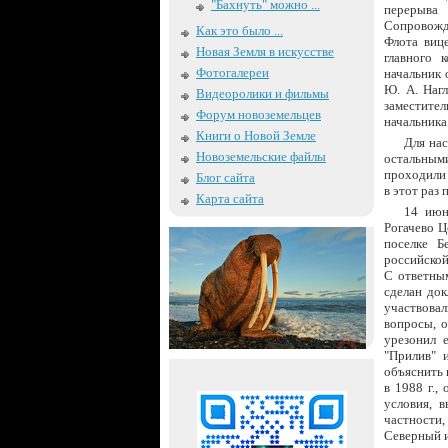
"Бахнуть" можно ...
перерыва 
Сопровожда
Как это было ...
Флота виц
Новая Земля в искусстве
главного 
Фотогалереи
начальник 
Ю. А. Наг
Видеоролики и фильмы
заместите
Форум новоземельцев
начальника
Книги о Новой Земле
Для нас
Новоземельские файлы
остальными
проходили 
Блог сайта
в этот раз
Карта сайта
14 июн
Рогачево Ц
поселке Б
российской
С ответны
сделан док
участвовал
вопросы, о
урезонил 
"Прилив" и
объяснить 
в 1988 г.,
условия, 
частности,
Северный и