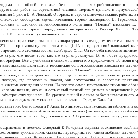
ладами по общей технике безопасности, электробезопасности и п
згрузочных работ на вертолетной станции, морском причале и приустьево
апитан 1 ранга В. А. Лепский. О горных и строительно-монтажных работах в
зопасности сообщения сделал начальник горной экспедиции В. Герасимов
полигона и штольни запланированного испытания "Прилив" рассказал Е. 
 и состоянием горных пород очень интересовались Роджер Хилл и Дж
 Е. П. Козлову много уточняющих вопросов.
щением о практике размещения аппаратуры на командном пункте автомати
2") и на приемном пункте автоматики (ППА на приустьевой площадке) выст
опросами его атаковал все тот же Роджер Хилл. Он вел себя настолько активно 
со стула, что после того, как его стул опрокинулся, В. А. Горев предложи
ся брифинг. Все с улыбками и смехом приняли это предложение. 16 июня в с
ы американская делегация и российские сопровождающие выехали на штоль
практически подготовлена к испытанию "Прилив", поэтому у американцев
 как пройдена обводная выработка, где и какие подготовлены штреки для
 поездов, где проложены кабели, как обустроены и работают приточн
 и система освещения и связи. На все это самое пристальное внимание обр
з чего мы поняли, что он и есть самый главный специалист в американской д
 обустройству туннелей. По уровню знаний и опыта работ в штольнях его 
 главным специалистом скважинных испытаний Фредом Хаккаби.
оставить нас без вопроса и Р. Хилл. Его интересовала технология забивки и, в о
 серповидного зазора вблизи подволоки (потолка) штольни, который неизбежн
 щебеночной засыпки. Подробный ответ В. Герасимова полностью удовлетвор
возвращения в поселок Северный Р. Кокерхэм выразил восхищение всей ам
состоянием туннеля и, как сказал их переводчик, это "самая любимая штольня"
о перевел слова Кокерхэма. Вероятнее всего, Роберт Кокерхэм назва