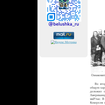
Ознакомит
Во вто
общую хара
доложил о
Американц
мкР/час. В
Кокерхэм 