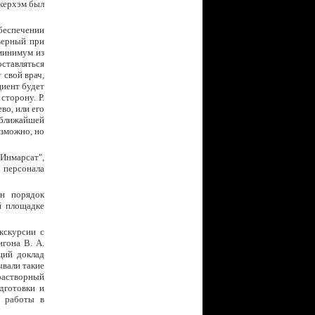
окерхэм был
беспечении
верный при
минимум из
оставляться
 свой врач,
циент будет
сторону. Р.
во, или его
 ближайшей
озможно, но
Инмарсат",
о персонала
н порядок
й площадке
кскурсии с
гона В. А.
щий доклад
ывали такие
-растворный
дготовки и
ь работы в