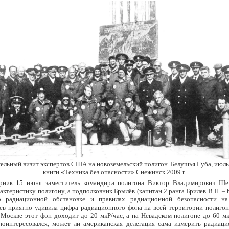
ельный визит экспертов США на новоземельский полигон. Белушья Губа, июль 
книги «Техника без опасности» Снежинск 2009 г.
рник 15 июня заместитель командира полигона Виктор Владимирович Ше
ктеристику полигону, а подполковник Брылёв (капитан 2 ранга Брилев В.П. – b
 радиационной обстановке и правилах радиационной безопасности на
ев приятно удивила цифра радиационного фона на всей территории полигон
 Москве этот фон доходит до 20 мкР/час, а на Невадском полигоне до 60 мкР/
поинтересовался, может ли американская делегация сама измерить радиац