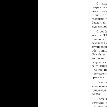
С док
погрузора
выступил к
горной бе
геологии 
Геологией
задававшие
С сооб
высоте "13
Смирнов. В
вскакивал 
затянувший
обе групп
Она была 
вопросов:
встречных
вентиляция
Флангас, и
проходке и
сравнить с
Не мог 
заполнения
при усадке
Хилла.
После 
делегации 
он неточн