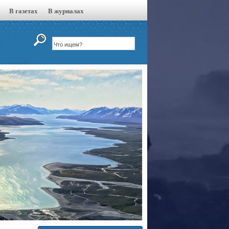
В газетах
В журналах