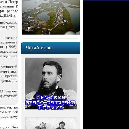
лл и Петер
легации Р.
при работе
 (ДВЗЯИ).
-физик,
ук (1989),
т инженера
ртамента
и (1996).
Читайте еще
одземных
я ядерных
лотностей
нергетика,
ой премии
епление
3), знаком
ед атомной
человек по
гом в нашей
овместному
е дни "без