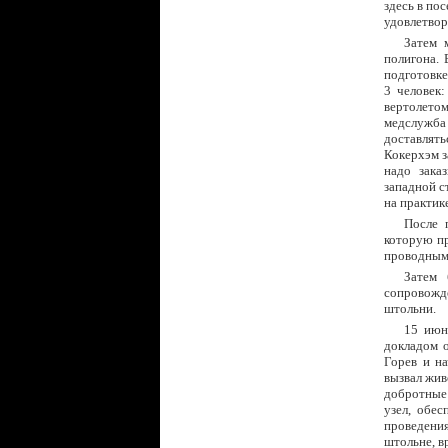
здесь в по
удовлетвор
Затем 
полигона. 
подготовке
3 человек:
вертолетом
медслужба 
доставлять
Кокерхэм з
надо зака
западной с
на практик
После 
которую пр
проводными
Затем 
сопровожд
штольни.
15 июн
докладом о
Горев и н
вызвал жив
добротные 
узел, обе
проведени
штольне, вр