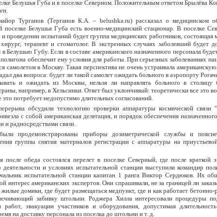
селке Белушья Губа и в поселке Северном. Положительным ответом Брылёва К
ен.
майор Турганов (Терганов К.А. – belushka.ru) рассказал о медицинском о
В поселке Белушья Губа есть военно-медицинский стационар. В поселке Се
 и проведении испытаний будет группа медицинских работников, состоящая 
 хирург, терапевт и стоматолог. В экстренных случаях заболевший будет д
 в Белушью Губу. Если в составе американского назначенного персонала будет
полигона обеспечит ему условия для работы. При серьезных заболеваниях па
ся самолетом в Москву. Такая перспектива не очень устраивала американскую 
адал два вопроса: будет ли такой самолет ожидать больного в аэропорту Рогаче
зывать и ожидать из Москвы, нельзя ли направлять больного в столицу
траны, например, в Хельсинки. Ответ был уклончивый: теоретически все это в
е это потребует недопустимо длительных согласований.
перерыва обсудили технологию проверки аппаратуры космической связи "
ивезла с собой американская делегация, и порядок обеспечения назначенног
 и радиосредствами связи.
были продемонстрированы приборы дозиметрической службы и поясне
ения группы снятия материалов регистрации с аппаратуры на приустьево
я после обеда состоялся перелет в поселке Северный, где после краткой э
 деятельности и условиях испытательной станции выступили командир поли
ачальник испытательной станции капитан 1 ранга Виктор Сердюков. Их об
ой интерес американских экспертов. Они спрашивали, не за границей ли заказ
жилые домики, где будет размещаться медпункт, где и как работает бетонно
спечивающий забивку штольни. Роджера Хилла интересовали процедуры по
я работ, эвакуации участников и оборудования, допустимая длительност
емя на доставку персонала из поселка до штольни и т. д.