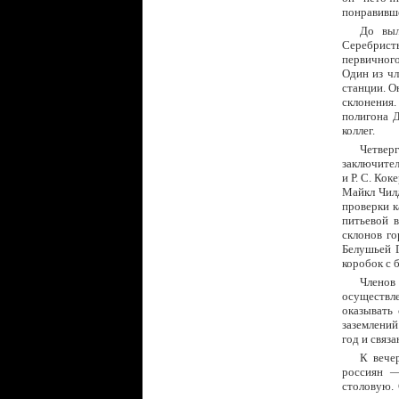
понравивш
До выл
Серебрист
первичного
Один из чл
станции. О
склонения.
полигона 
коллег.
Четвер
заключител
и Р. С. Ко
Майкл Чилд
проверки к
питьевой 
склонов го
Белушьей Г
коробок с 
Членов
осуществл
оказывать
заземлений
год и связ
К вече
россиян —
столовую. 