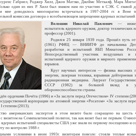
Лоуренс Габриел, Роджер Хилл, Джон Матзко, Джеймс Меткалф, Марк Мигхе
олько один из них Р. Хилл был знаком нам по участию в СЭК. С главой де
м мне доводилось многократно встречаться в 1997-2004 гг. в Вене 
тельной комиссии договора о всеобъемлющем запрещении ядерных испытаний
Волошин Николай Павлович
— инженер
испытатель ядерного оружия, доктор технических на
профессор (2001).
Родился 25 января 1939 года. Прошёл путь о
(1961) РФЯЦ — ВНИИТФ до начальника Депа
разработки и испытаний ЯБП Минатома Росси
Непосредственный участник воздушных и п
испытаний ядерного оружия и мирного применени
взрывов.
Круг научных интересов — физика высоких п
энергии, лазерная техника, взрывная дейтериевая э
радиационная медицина. Лауреат Государственн
СССР (1982) за большой вклад в укр
обороноспособности страны.
дён орденами Почёта (1996) и «За заслуги перед Отечеством» IV степени (200
осударственной корпорации по атомной энергии «Росатом» «За заслуги пер
I степени (2013).
ство американских экспертов в этом визите было сокращено на шесть 
с визитом на Семипалатинский полигон, так как визит был не первым. О мно
и ядерных испытаний специалисты США уже знали по первому посещению и с
ту по контролю 1988 г.
дными условиями в июне 1993г. визитерам повезло: стояли теплые ясны