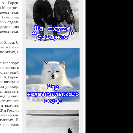
 А. Горев.
о-Морского
аместитель
. Волошин,
ьник отдела
редставлял
аместитель
Р. Хилла. С
ие встречи
кважинах, а
в аэропорт
 полигона в
ставителей
. А. Горев.
к визита и
ии доклада
ал задавать
Андрусенко
 испытанию
эм пытался
СР и России
арктические
язанных. В
м в поселок