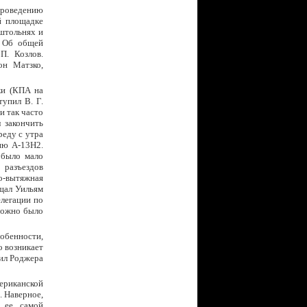
роведению
й площадке
 штольнях и
. Об общей
П. Козлов.
он Матзко,
ки (КПА на
упил В. Г.
и так часто
л закончить
реду с утра
ню А-13Н2.
 было мало
 разъездов
о-вытяжная
ащал Уильям
елегации по
можно было
собенности,
о возникает
ил Роджера
ериканской
. Наверное,
л ее самой