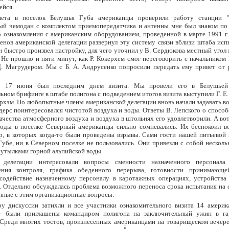
ейся.
ета в поселок Белушья Губа американцы проверили работу станции "
ый чемодан с комплектом приемопередатчика и антенны мне был знаком по
 ознакомления с американским оборудованием, проведенной в марте 1991 г.
енов американской делегации развернул эту систему связи вблизи штаба ис
н быстро произвел настройку, для чего уточнил у В. Сердюкова местный угол
 Не прошло и пяти минут, как Р. Кокерхем смог переговорить с начальником
Д. Магрудером. Мы с Б. А. Андрусенко попросили передать ему привет от 
г 17 июня был последним днем визита. Мы провели его в Белушьей
ьном брифинге в штабе полигона с подведением итогов визита выступили Г. Е
керхэм. Но любопытные члены американской делегации вновь начали задавать в
ерс поинтересовался чистотой воздуха и воды. Ответы В. Лепского о способ
ачества атмосферного воздуха и воздуха в штольнях его удовлетворили. А вот
воды в поселке Северный американцы сильно сомневались. Их беспокоил в
р, в которых когда-то были проведены взрывы. Сами гости нашей питьевой 
убе, ни в Северном поселке не пользовались. Они привезли с собой несколь
бутылками горной альпийской воды.
 делегации интересовали вопросы сменности назначенного персонала
ения контроля, графика обеденного перерыва, готовности принимающ
 содействие назначенному персоналу в каротажных операциях, устройства 
. Отдельно обсуждалась проблема возможного переноса срока испытания на
анные с этим организационные вопросы.
ру дискуссии затихли и все участники ознакомительного визита 14 америк
 были приглашены командиром полигона на заключительный ужин в га
Среди многих тостов, произнесенных американцами на товарищеском вечере