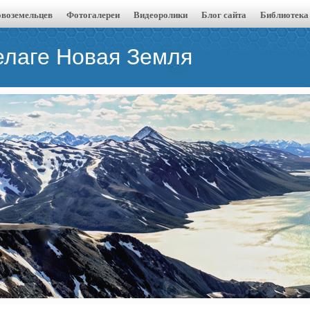
воземельцев
Фотогалереи
Видеоролики
Блог сайта
Библиотека
елаге Новая Земля