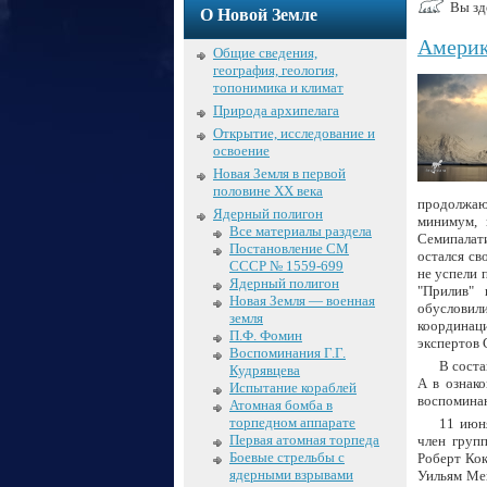
Вы зд
О Новой Земле
Америк
Общие сведения,
география, геология,
топонимика и климат
Природа архипелага
Открытие, исследование и
освоение
Новая Земля в первой
половине XX века
продолжаю
Ядерный полигон
минимум, 
Все материалы раздела
Семипалати
Постановление СМ
остался св
СССР № 1559-699
не успели 
Ядерный полигон
"Прилив" 
Новая Земля — военная
обусловили
земля
координац
П.Ф. Фомин
экспертов 
Воспоминания Г.Г.
В соста
Кудрявцева
А в ознак
Испытание кораблей
воспомина
Атомная бомба в
торпедном аппарате
11 июн
Первая атомная торпеда
член груп
Боевые стрельбы с
Роберт Кок
ядерными взрывами
Уильям Мен