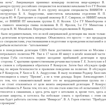
на ночь". Американцев принимал командир полигона вице-адмирал В.
ющую группу российских специалистов возглавлял начальник 6-го ГУ Военн
е-адмирал Г. Е. Золотухин. В его группу входили специалисты ВНИИТФ: з
конструктора Б. А. Андрусенко, заместитель начальника отделения Н. П
отдела Ю. Ф. Григорович и старший инженер В. Г. Смирнов; от НИИИТ начал
лис, от ВНИПИ ПТ начальник группы Е. П. Козлов. 12-е ГУ Минобороны п
ль главного инженера главка полковник В. П. Фролов, 5-е ГУ Минатома з
 отдела В. М. Михайлов. Переводчиком был подполковник В. Куряков.
 было неудивительным, что из всей американской делегации мы знали только 
 делегатами встречались впервые. Объяснялось это просто — все предыдущ
со специалистами, участвовавшими в подготовке и проведении испытаний в с
 прибыли испытатели - "штольневики".
я в понедельник делегация США была доставлена самолетом из Москвы 
ентрального полигона РФ. Уже в 17 часов 40 минут в штабе воинской части
елушья Губа состоялось первое заседание прибывшей делегации и пред
 стороны. С краткими приветственными речами выступили Г. Е. Золотухин и В
м словом к собравшимся обратился Р. Кокерхэм. Затем был обсужден графи
лад по мерам безопасности и правилам поведения на полигоне. В обсужден
и Р. Кокерхэм, Р. Хилл и Б. А. Андрусенко. В пылу полемики Роджер Хилл нач
тносящиеся к опыту "Прилив", а не к теме доклада. Борис Александрович 
его тем, что ознакомительный визит это не координационная группа по
 не стоит отклоняться от цели визита американской делегации. Р. Кокерх
настойчивость Р. Хилла тем, что все, что им стало известно об испытаниях СС
 относится к скважинам, а здесь речь идет о штольнях и, кроме того, здесь 
высокие широты, и хотелось бы побольше узнать о проблемах с этим св
 как будет работать система связи "Инмарсат". В. А. Горев ответил: "Прибуде
 проверим".