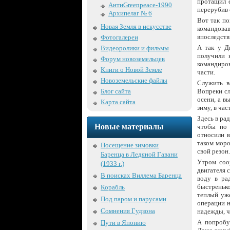
протащил е
АнтиGreenpeace-1990
перерубив 
Архипелаг № 6
Вот так по
Новая Земля в искусстве
командова
впоследств
Фотогалереи
А так у Д
Видеоролики и фильмы
получили 
Форум новоземельцев
командиров
Книги о Новой Земле
части.
Новоземельские файлы
Служить в
Вопреки сл
Блог сайта
осени, а в
Карта сайта
зиму, в час
Здесь в ра
Новые материалы
чтобы по 
относили в
таком моро
Посещение зимовки
свой резон.
Баренца в Ледяной Гавани
Утром соо
(1933 г.)
двигателя 
В поисках Виллема Баренца
воду в ра
быстренько
Корабль
теплый уже
Под паром и парусами
операции н
Сомнения Гудзона
надежды, ч
А попробу
Пути в Японию