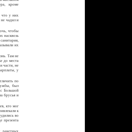
ера, кроме
 что у них
 не чадил и
очь, чтобы
их насквозь
 санитария,
азывали их
знь. Там не
е до места
и части, не
арплаты, у
тличить по
лужбы, был
 с Большой
на брусья и
в, кто мог
ривлекали к
рудились во
де презента
й ракетных