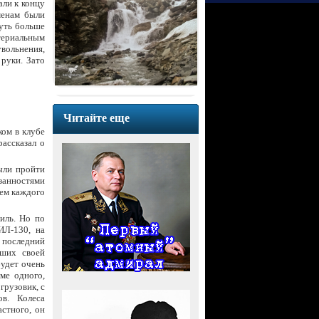
али к концу
менам были
чуть больше
териальным
увольнения,
руки. Зато
Читайте еще
ком в клубе
рассказал о
были пройти
занностями
лем каждого
иль. Но по
ИЛ-130, на
в последний
вших своей
будет очень
ме одного,
грузовик, с
в. Колеса
астного, он