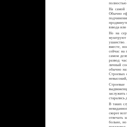
полностью 
На самой 
Обычно ефр
подчинении
продвинуть
взвода или
Но на сер
муштруют 
ушанство. 
вместе, но
сейчас на 
самом деле
развод ча
личный сос
обычно наз
Строевых с
невысокий,
Строевые 
выдвиженца
заслужить 
старались 
В таких сл
невиданног
скорее все
отвечать з
больно, но
показывал 