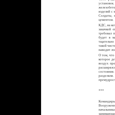
установок
железобет
изделий с 
Солдаты, 
цементом.
КДС, на ко
закачкой 
требовал 
будет в м
тщательно 
такой чист
наводит ло
О том, что
которое де
воздух пр
расширялс
состояния.
разделяли.
премудрост
***
Командиры
Вооруженны
начальник
занимающие