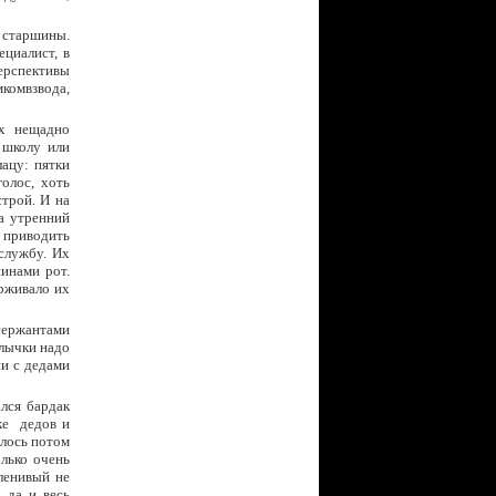
 старшины.
ециалист, в
перспективы
комвзвода,
их нещадно
 школу или
ацу: пятки
олос, хоть
трой. И на
на утренний
 приводить
службу. Их
инами рот.
ерживало их
ержантами
 лычки надо
ни с дедами
лся бардак
ке дедов и
илось потом
лько очень
 ленивый не
 да и весь