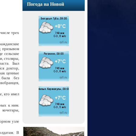
Погода на Новой
 числе трех
ражданские
д призывом
е сельские
и, столяры,
аста. Был
ся доктор,
как ценные
 была без
вобранцев,
е, кто имел
ных к ним.
 кочегары,
орном узле
олдатам. В