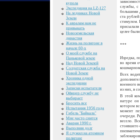
зависимост
купола
службы, с
Экспедиция на LZ-127
большими д
На ледниках Новой
ста рублей
Земли
стимулом. 
К авралам нам не
присылали 
привыкать
целее были
Новоземельская
династия
Жизнь на полигоне в
***
начале 60-х
О моей службе на
Изредка, п
Паньковой земле
во время о
Над Новой Землей
кошмарном 
Солдатская служба на
Новой Земле
Всех водит
Хроника одной
дополните
экспедиции
военного в
Записки испытателя
из них, в 
Офицер службу не
В этой ком
выбирает
натуре он
Бросить все
котором вс
Испытания 1956 года
момент пе
Гибель "Байкала"
очереди. Р
Мне часто снится
весело. Вс
Авария 1990 г.
стоявшего 
Выполняя долг
пневматич
Я служил на атомном
заблокиров
полигоне