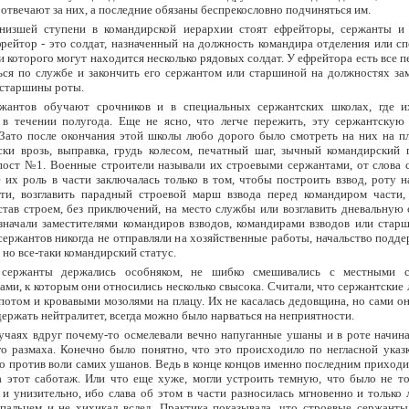
отвечают за них, а последние обязаны беспрекословно подчиняться им.
низшей ступени в командирской иерархии стоят ефрейторы, сержанты и
ейтор - это солдат, назначенный на должность командира отделения или сп
 которого могут находится несколько рядовых солдат. У ефрейтора есть все 
ся по службе и закончить его сержантом или старшиной на должностях зам
 старшины роты.
жантов обучают срочников и в специальных сержантских школах, где 
в течении полугода. Еще не ясно, что легче пережить, эту сержантскую
Зато после окончания этой школы любо дорого было смотреть на них на пл
ски врозь, выправка, грудь колесом, печатный шаг, зычный командирский г
пост №1. Военные строители называли их строевыми сержантами, от слова с
 их роль в части заключалась только в том, чтобы построить взвод, роту 
сти, возглавить парадный строевой марш взвода перед командиром части,
тав строем, без приключений, на место службы или возглавить дневальную 
начали заместителями командиров взводов, командирами взводов или старш
ержантов никогда не отправляли на хозяйственные работы, начальство подд
 но все-таки командирский статус.
сержанты держались особняком, не шибко смешивались с местными с
ми, к которым они относились несколько свысока. Считали, что сержантские
потом и кровавыми мозолями на плацу. Их не касалась дедовщина, но сами о
держать нейтралитет, всегда можно было нарваться на неприятности.
учаях вдруг почему-то осмелевали вечно напуганные ушаны и в роте начина
о размаха. Конечно было понятно, что это происходило по негласной указ
го против воли самих ушанов. Ведь в конце концов именно последним приход
а этот саботаж. Или что еще хуже, могли устроить темную, что было не то
 и унизительно, ибо слава об этом в части разносилась мгновенно и только
пальцем и не хихикал вслед. Практика показывала, что строевые сержанты,