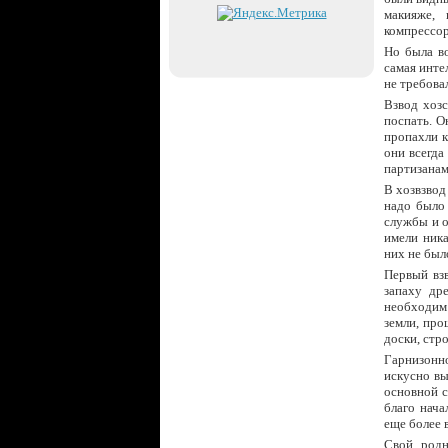
макияже, 
компрессор
Но была во
самая инте
не требова
Взвод хозс
поспать. О
пропахли к
они всегда
партизанам
В хозвзвод
надо было
службы и о
имели ника
них не был
Первый вз
запаху др
необходим
земли, про
доски, стро
Гарнизонно
искусно вы
основной с
благо нача
еще более 
Свой родн