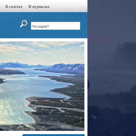
В газетах
В журналах