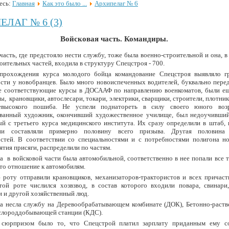
есь:
Главная
Как это было ...
Архипелаг № 6
ЕЛАГ № 6 (3)
Войсковая часть. Командиры.
часть, где предстояло нести службу, тоже была военно-строительной и она, в
оительных частей, входила в структуру Спецстроя - 700.
прохождения курса молодого бойца командование Спецстроя выявляло г
сти у новобранцев. Было много новоиспеченных водителей, буквально пере
 соответствующие курсы в ДОСААФ по направлению военкоматов, были ещ
ы, крановщики, автослесари, токари, электрики, сварщики, строители, плотник
высокого пошиба. Не успели поднатореть в силу своего юного возр
ванный художник, окончивший художественное училище, был недоучивший
й с третьего курса медицинского института. Их сразу определили в штаб, 
ни составляли примерно половину всего призыва. Другая половина
остей. В соответствии со специальностями и с потребностями полигона но
ятия присяги, распределили по частям.
а в войсковой части была автомобильной, соответственно в нее попали все т
-то отношение к автомобилям.
 роту отправили крановщиков, механизаторов-трактористов и всех причаст
той роте числился хозвзвод, в состав которого входили повара, свинари,
 и другой хозяйственный люд.
та несла службу на Деревообрабатывающем комбинате (ДОК), Бетонно-раств
ислороддобывающей станции (КДС).
сюрпризом было то, что Спецстрой платил зарплату приданным ему с