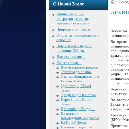
Вы зд
О Новой Земле
АРХИП
Общие сведения,
география, геология,
топонимика и климат
Природа архипелага
Войсковая 
Открытие, исследование и
военно-стр
освоение
Во время 
Новая Земля в первой
специально
половине XX века
прошедшие
тракторист
Ядерный полигон
но все не
Как это было ...
дипломиро
Все материалы раздела
отчисленны
От мины до бомбы
кадры. О
С контрабандистами на
специальн
Новую Землю
после прин
Здравствуй, Новая
Первая рот
Земля!
хоть какое
Среди льдов и снегов
Пересѣченіе Новой
Во вторую
Земли
Также в э
Про собаку Лайду, ...
кладовщики
Из записок
Третья ро
Командующего флотом
(БРУ) и К
На Новой Земле
Приятным 
Пленники ледяного