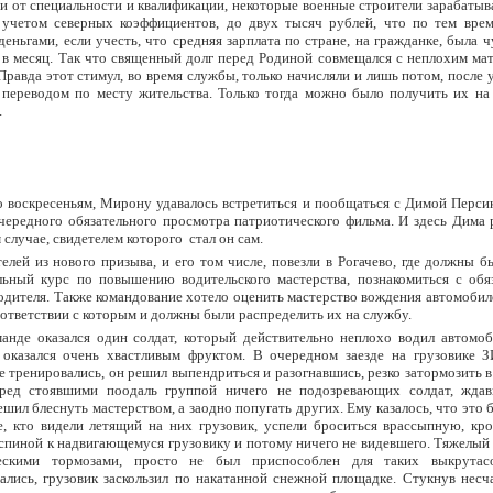
и от специальности и квалификации, некоторые военные строители зарабатыв
 учетом северных коэффициентов, до двух тысяч рублей, что по тем вре
еньгами, если учесть, что средняя зарплата по стране, на гражданке, была 
 в месяц. Так что священный долг перед Родиной совмещался с неплохим ма
Правда этот стимул, во время службы, только начисляли и лишь потом, после 
переводом по месту жительства. Только тогда можно было получить их на 
.
о воскресеньям, Мирону удавалось встретиться и пообщаться с Димой Перси
чередного обязательного просмотра патриотического фильма. И здесь Дима 
случае, свидетелем которого стал он сам.
елей из нового призыва, и его том числе, повезли в Рогачево, где должны 
льный курс по повышению водительского мастерства, познакомиться с обя
одителя. Также командование хотело оценить мастерство вождения автомоби
соответствии с которым и должны были распределить их на службу.
анде оказался один солдат, который действительно неплохо водил автомоб
 оказался очень хвастливым фруктом. В очередном заезде на грузовике З
е тренировались, он решил выпендриться и разогнавшись, резко затормозить 
ред стоявшими поодаль группой ничего не подозревающих солдат, жда
ешил блеснуть мастерством, а заодно попугать других. Ему казалось, что это 
е, кто видели летящий на них грузовик, успели броситься врассыпную, кро
спиной к надвигающемуся грузовику и потому ничего не видевшего. Тяжелый 
ескими тормозами, просто не был приспособлен для таких выкрутасо
ались, грузовик заскользил по накатанной снежной площадке. Стукнув несч