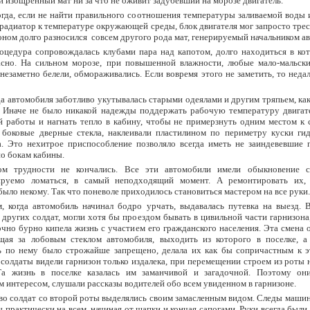
 изощренный мат ни за что не оживит задубевший на морозе двигатель.
гда, если не найти правильного соотношения температуры заливаемой воды 
в радиатор к температуре окружающей среды, блок двигателя мог запросто трес
оном долго разносился совсем другого рода мат, генерируемый начальником а
оцедура сопровождалась клубами пара над капотом, долго находиться в ко
асно. На сильном морозе, при повышенной влажности, любые мало-мальск
 незаметно белели, обмораживались. Если вовремя этого не заметить, то неда
а автомобиля заботливо укутывалась старыми одеялами и другим тряпьем, ка
. Иначе не было никакой надежды поддержать рабочую температуру двигате
 работы и нагнать тепло в кабину, чтобы не примерзнуть одним местом к 
а боковые дверные стекла, наклеивали пластилином по периметру куски ги
а. Это нехитрое приспособление позволяло всегда иметь не заиндевевшие 
о бокам кабины.
м трудности не кончались. Все эти автомобили имели обыкновение с
ируемо ломаться, в самый неподходящий момент. А ремонтировать их,
было некому. Так что поневоле приходилось становиться мастером на все руки.
, когда автомобиль начинал бодро урчать, выдавалась путевка на выезд. В
 других солдат, могли хотя бы проездом бывать в цивильной части гарнизона,
очно бурно кипела жизнь с участием его гражданского населения. Эта смена 
щая за лобовым стеклом автомобиля, выходить из которого в поселке, а
ть по нему было строжайше запрещено, делала их как бы сопричастным к э
солдаты видели гарнизон только издалека, при перемещении строем из роты 
Та жизнь в поселке казалась им заманчивой и загадочной. Поэтому они
 интересом, слушали рассказы водителей обо всем увиденном в гарнизоне.
о солдат со второй роты выделялись своим замасленным видом. Следы машин
 практически на всем, начиная от шапки и кончая сапогами. Руки всегда были