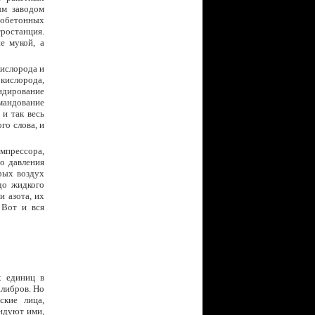
ым заводом
зобетонных
тростанция.
е мукой, а
кислорода и
кислорода,
ндирование
мандование
 и так весь
го слова, и
омпрессора,
о давления
рых воздух
до жидкого
и азота, их
 Вот и вся
х единиц в
алибров. Но
ские лица,
ндуют ими,