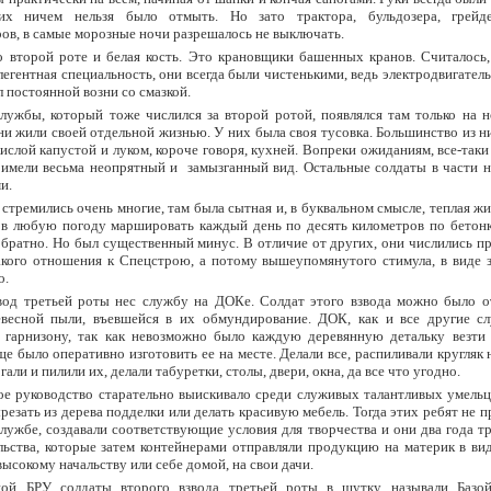
их ничем нельзя было отмыть. Но зато трактора, бульдозера, грейд
ов, в самые морозные ночи разрешалось не выключать.
 второй роте и белая кость. Это крановщики башенных кранов. Считалось,
легентная специальность, они всегда были чистенькими, ведь электродвигатель
л постоянной возни со смазкой.
лужбы, который тоже числился за второй ротой, появлялся там только на н
ни жили своей отдельной жизнью. У них была своя тусовка. Большинство из н
ислой капустой и луком, короче говоря, кухней. Вопреки ожиданиям, все-таки
 имели весьма неопрятный и замызганный вид. Остальные солдаты в части н
и.
 стремились очень многие, там была сытная и, в буквальном смысле, теплая жи
 в любую погоду маршировать каждый день по десять километров по бетонк
братно. Но был существенный минус. В отличие от других, они числились пр
кого отношения к Спецстрою, а потому вышеупомянутого стимула, в виде з
о.
вод третьей роты нес службу на ДОКе. Солдат этого взвода можно было о
евесной пыли, въевшейся в их обмундирование. ДОК, как и все другие с
 гарнизону, так как невозможно было каждую деревянную детальку везти
ще было оперативно изготовить ее на месте. Делали все, распиливали кругляк 
гали и пилили их, делали табуретки, столы, двери, окна, да все что угодно.
е руководство старательно выискивало среди служивых талантливых умельце
резать из дерева подделки или делать красивую мебель. Тогда этих ребят не п
лужбе, создавали соответствующие условия для творчества и они два года т
льства, которые затем контейнерами отправляли продукцию на материк в ви
высокому начальству или себе домой, на свои дачи.
ой БРУ солдаты второго взвода третьей роты в шутку называли Базо