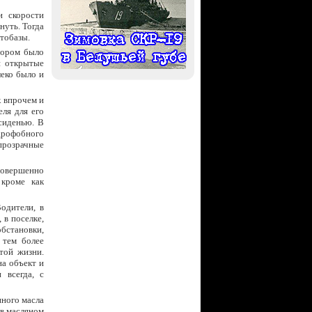
и скорости
нуть. Тогда
втобазы.
тором было
и открытые
леко было и
к впрочем и
ля для его
сиденью. В
дрофобного
прозрачные
овершенно
 кроме как
одители, в
 в поселке,
обстановки,
 тем более
той жизни.
на объект и
 всегда, с
ного масла
 в масляном