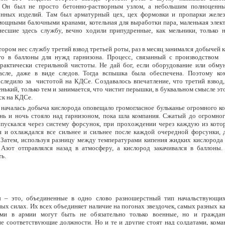
. Он был не просто бетонно-растворным узлом, а небольшим полноценн
онных изделий. Там был арматурный цех, цех формовки и пропарки желе
мощными балочными кранами, котельная для выработки пара, маленькая элек
несшие здесь службу, вечно ходили припудренные, как мельники, только н
тором нес службу третий взвод третьей роты, раз в месяц занимался добычей 
его в баллоны для нужд гарнизона. Процесс, связанный с производством 
практически стерильной чистоты. Не дай бог, если оборудование или обму
асле, даже в виде следов. Тогда вспышка была обеспечена. Поэтому ко
следило за чистотой на КДСе. Создавалось впечатление, что третий взвод,
енький, только тем и занимается, что чистит перышки, в буквальном смысле это
ск на КДСе.
 началась добыча кислорода оповещало громогласное бульканье огромного к
нь и ночь стояло над гарнизоном, пока шла компания. Сжатый до огромног
опускался через систему форсунок, при прохождении через каждую из кото
я и охлаждался все сильнее и сильнее после каждой очередной форсунки, 
 Затем, используя разницу между температурами кипения жидких кислорода 
 Азот отправлялся назад в атмосферу, а кислород закачивался в баллоны.
ь.
 – это, объединенные в одно слово разношерстный тип начальствующи
х силах. Их всех объединяет наличие на погонах звездочек, самых разных к
ами в армии могут быть не обязательно только военные, но и граждан
 соответствующие должности. Но и те и другие стоят над солдатами, кома