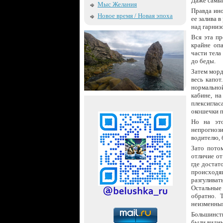
Даже самый
Мыс Желания
Правда ино
Новое время / Новая эпоха
ее залива 
над гарниз
Вся эта пр
крайне оп
части тела
до беды.
Затем морд
весь капот
нормальной
кабине, н
плексиглас
окошечки п
Но на это
непрогноз
водителю, 
Зато потом
отличие от
где достат
происходя
разгулива
Остальные 
обратно. 
неизменным
Большинств
были видны