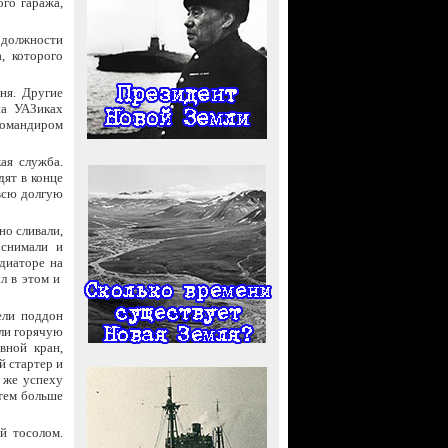
го гаража,
в должности
, которого
ня. Другие
на УАЗиках
командиром
ая служба.
ят в конце
 всю долгую
но сливали,
 снимали и
адиаторе на
ыл в этом и
ели поддон
али горячую
вной кран,
й стартер и
 же успеху
тем больше
й тосолом.