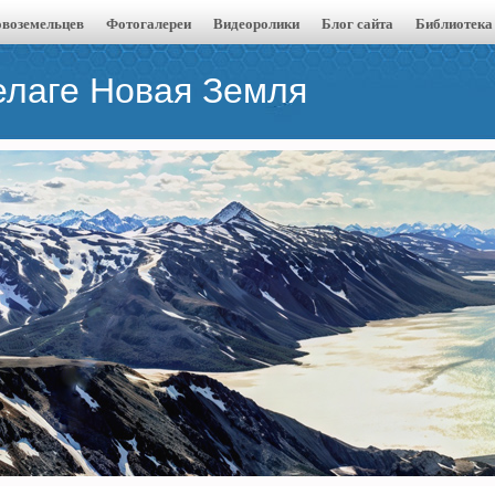
воземельцев
Фотогалереи
Видеоролики
Блог сайта
Библиотека
елаге Новая Земля