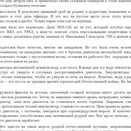
го еще метров пять и припечатал своим стальным бампером к стене каменно
солдата буквально пополам.
веселился. В результате цинковый гроб на родину к родителям, понижение 
вшего в этот день офицера. И это все на пустом месте из-за этого козла
ии сослали в дисбат. Только парня этим уже не вернешь.
имы было все нормально. Дали ЗИЛ-130, но не тот, который погубил пар
кто ЗИЛ, кто УРАЛ, а кому-то повезло стать персональными водителями 
 самых различных рангов, начиная от Начальника Спецстроя -700 и кончая 
одителем было почетно, многие им завидовали. Но это была очень нелегк
ожившему на гражданке мнению, что в Арктике двигатели автомобилей завод
ыключают только с наступлением весны, оставляя их работать без перерыва
ти этого никто не делал.
диаторы автомобилей заливали воду, а не тосол. В конце дня эту воду обязатель
утру не увидеть в сосульках растрескавшийся двигатель. Аккумуляторы
 теплое помещение, чтобы не умерли за ночь на морозе. Конечно, вода в р
зе – это что-то из хроники времен героической Отечественной войны. Но б
ружался факелок из ветоши, смоченный солярой, которым минут десять гр
с маслом, разжижая его. Затем, не закрывая сливного крана, непрерывно залив
диатор, пока весь двигатель не становился почти горячим. Закрывали сли
 притаскивали теплый аккумулятор, ставили его на место. Пристраивали криво
 двигатель, с полтычка, заводился при сорокаградусном морозе. И конечно
епременно способствовал наш неизменный родной мат. Чем круче загнешь, 
то двигатель заработает.
йте завести на таком морозе родной отечественный грузовик, заправленны